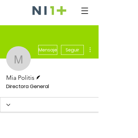
Más acciones
Mensaje
Seguir
Mia Politis
Escritor
Mia Politis
Directora General