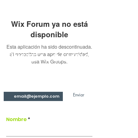
Wix Forum ya no está
disponible
Esta aplicación ha sido descontinuada.
Si necesitas una app de comunidad,
ÚNETE AL CAMBIO
usa Wix Groups.
¡Entérate de todo lo
que hacemos!
Enviar
Nombre