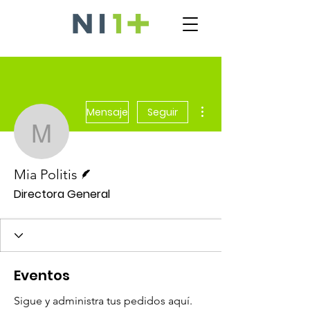
Más acciones
Mensaje
Seguir
Mia Politis
Escritor
Mia Politis
Directora General
Eventos
Sigue y administra tus pedidos aquí.