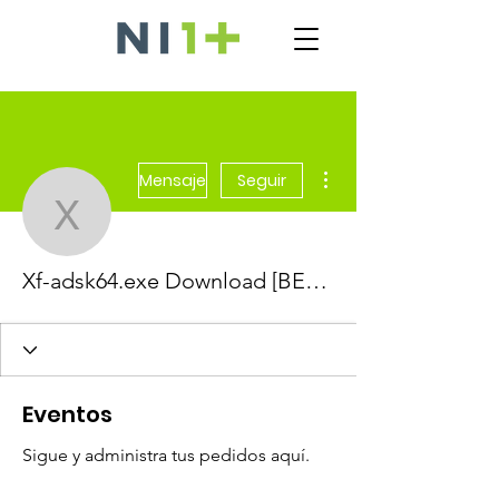
Más acciones
Mensaje
Seguir
Xf-adsk64.exe Downloa
Xf-adsk64.exe Download [BEST]
Eventos
Sigue y administra tus pedidos aquí.