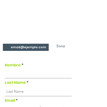
ÚNETE AL CAMBIO
¡Entérate de todo lo
que hacemos!
Enviar
Nombre
Last Name
Email