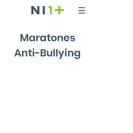
Maratones
Anti-Bullying
La idea de estos maratones es
capacitar a cualquier persona -en
su mayoría jóvenes- sobre el acoso
escolar. De esta manera logramos
abarcar más personas, sin
necesidad de llegar a sus escuelas.
¡Chequea nuestros próximos