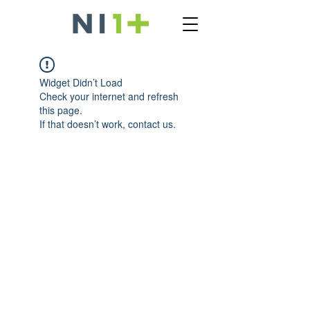
Widget Didn’t Load
Check your internet and refresh
this page.
If that doesn’t work, contact us.
ÚNETE AL CAMBIO
¡Entérate de todo lo
que hacemos!