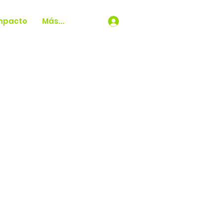
mpacto
Más...
Login