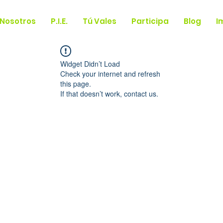
Nosotros
P.I.E.
Tú Vales
Participa
Blog
I
Widget Didn’t Load
Check your internet and refresh
this page.
If that doesn’t work, contact us.